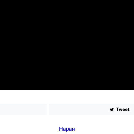
Tweet
Наран