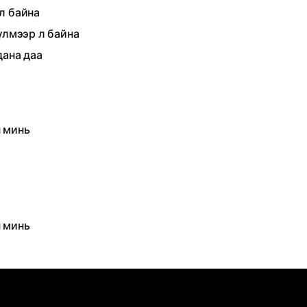
л байна
үлмээр л байна
дана даа
н минь
н минь