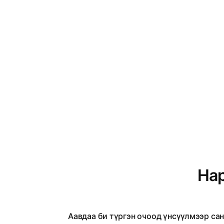
Нар
Аавдаа би түргэн очоод үнсүүлмээр са