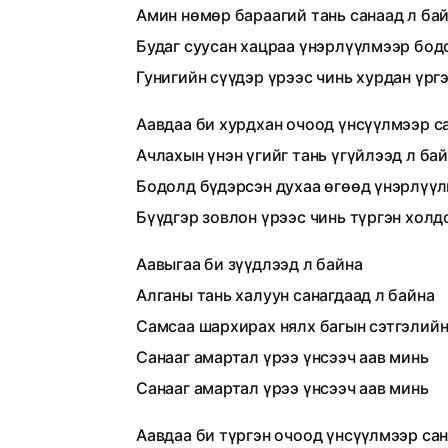
Амин нөмөр бараагий тань санаад л ба
Будаг суусан хацраа үнэрлүүлмээр бод
Гунигийн сүүдэр үрээс чинь хурдан үрг
Аавдаа би хурдхан очоод үнсүүлмээр с
Ачлахын үнэн үгийг тань үгүйлээд л ба
Бодолд бүдэрсэн духаа өгөөд үнэрлүүл
Бүүдгэр зовлон үрээс чинь түргэн холд
Аавыгаа би зүүдлээд л байна
Алганы тань халуун санагдаад л байна
Самсаа шархирах нялх багын сэтгэлий
Санааг амартал үрээ үнсээч аав минь
Санааг амартал үрээ үнсээч аав минь
Аавдаа би түргэн очоод үнсүүлмээр са