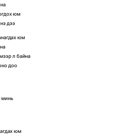
йна
огдох юм
энэ дээ
анагдах юм
йна
мээр л байна
оно доо
н минь
нагдах юм