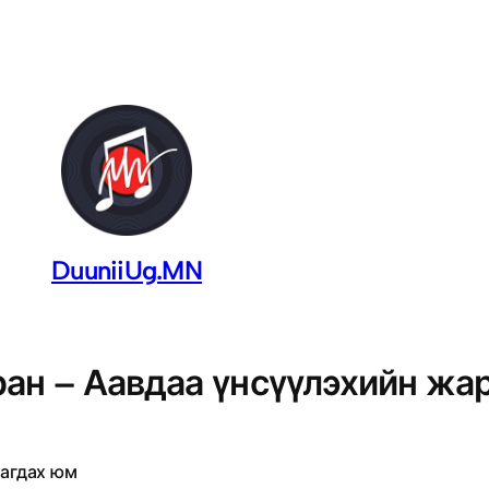
DuuniiUg.MN
ан – Аавдаа үнсүүлэхийн жа
нагдах юм