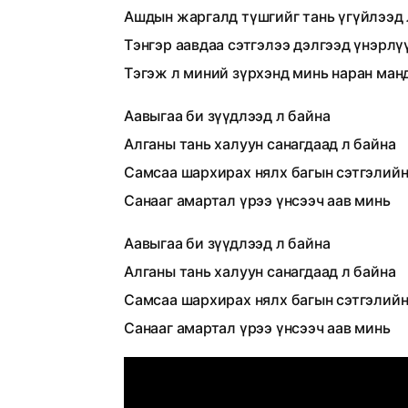
Ашдын жаргалд түшгийг тань үгүйлээд 
Тэнгэр аавдаа сэтгэлээ дэлгээд үнэрлү
Тэгэж л миний зүрхэнд минь наран ман
Аавыгаа би зүүдлээд л байна
Алганы тань халуун санагдаад л байна
Самсаа шархирах нялх багын сэтгэлий
Санааг амартал үрээ үнсээч аав минь
Аавыгаа би зүүдлээд л байна
Алганы тань халуун санагдаад л байна
Самсаа шархирах нялх багын сэтгэлий
Санааг амартал үрээ үнсээч аав минь