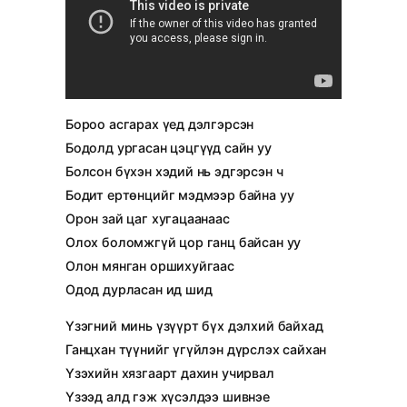
Бороо асгарах үед дэлгэрсэн
Бодолд ургасан цэцгүүд сайн уу
Болсон бүхэн хэдий нь эдгэрсэн ч
Бодит ертөнцийг мэдмээр байна уу
Орон зай цаг хугацаанаас
Олох боломжгүй цор ганц байсан уу
Олон мянган оршихуйгаас
Одод дурласан ид шид
Үзэгний минь үзүүрт бүх дэлхий байхад
Ганцхан түүнийг үгүйлэн дүрслэх сайхан
Үзэхийн хязгаарт дахин учирвал
Үзээд алд гэж хүсэлдээ шивнэе