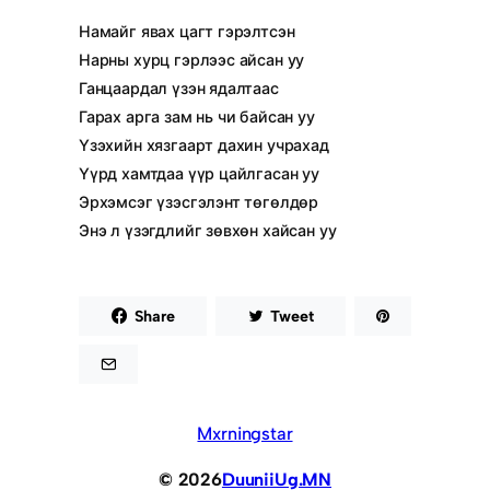
Намайг явах цагт гэрэлтсэн
Нарны хурц гэрлээс айсан уу
Ганцаардал үзэн ядалтаас
Гарах арга зам нь чи байсан уу
Үзэхийн хязгаарт дахин учрахад
Үүрд хамтдаа үүр цайлгасан уу
Эрхэмсэг үзэсгэлэнт төгөлдөр
Энэ л үзэгдлийг зөвхөн хайсан уу
Share
Tweet
Mxrningstar
© 2026
DuuniiUg.MN