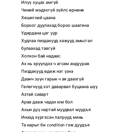
Илүү хуцах амгүй
Чиний мэдэхгүй зүйлс өрнөнө
Хөшигний цаана
Бороог дуулахад бороо шаагина
Удирдана цаг уур
Худлаа пиздакууд хажууд амьсгал
булаахад тавгүй
Холхон бай надаас
Ах нь эрүүлдээ ч агсам андуурав
Пиздакууд өдөж нэг үзнэ
Даанч зүүн гарын ч ая даахгүй
Гөлөгнүүд хэт даварвал буцаана шүү
Азтай саварт
Араа дааж чадах юм бол
Ахын дүү нартай муудвал муудъя
Инээд хүргэсэн лалрууд минь
Та нарыг би condition гэж дуудъя