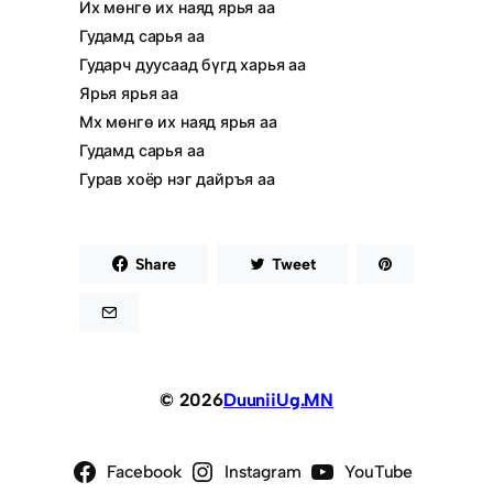
Их мөнгө их наяд ярья аа
Гудамд сарья аа
Гударч дуусаад бүгд харья аа
Ярья ярья аа
Мх мөнгө их наяд ярья аа
Гудамд сарья аа
Гурав хоёр нэг дайръя аа
Share
Tweet
© 2026
DuuniiUg.MN
Facebook
Instagram
YouTube