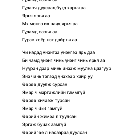
Гударч дуусаад бүгд харья аа
Ярья ярья аа
Мх мөнгө их наяд ярья аа
Гудамд сарья аа
Гурав хоёр нэг дайръя аа
Чи надад үнэнгээ үнэнгээ ярь даа
Би чамд үнэнг чинь үнэнг чинь ярья аа
Нүүрэн дээр минь инээж муулна цаагуур
Энэ чинь тэгээд үнэхээр хайр уу
Өөрөө дуулж сурсан
Ямар ч мэргэжлийн гаммгүй
Өөрөө хичээж турсан
Ямар ч diet гамгүй
Өөрийн жимээ л туулсан
Эргэж буцах замгүй
Өөрийгөө л насаараа дуулсан