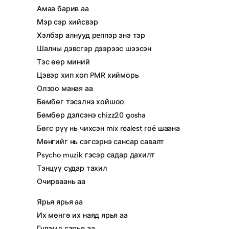
Амаа барив аа
Мэр сэр хийсвэр
Хэлбэр алнууд реппэр энэ тэр
Шалны дэвсгэр дээрээс шээсэн
Тэс өөр миний
Цэвэр хип хоп PMR хийморь
Олзоо маная аа
Бөмбөг тэсэлнэ хойшоо
Бөмбөр дэлсэнэ chizz20 gosha
Бөгс рүү нь чихсэн mix realest гоё шаана
Мөнгийг нь сэгсэрнэ сансар савалт
Psycho muzik гэсэр садар дахилт
Тэнцүү судар тахил
Очирваань аа
Ярья ярья аа
Их мөнгө их наяд ярья аа
Гудамд сарья аа