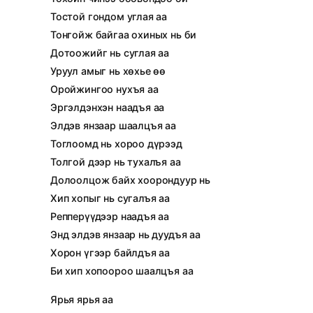
Тостой гондом углая аа
Тонгойж байгаа охиных нь би
Дотоожийг нь суглая аа
Уруул амыг нь хөхье өө
Оройжингоо нухъя аа
Эргэлдэнхэн наадъя аа
Элдэв янзаар шаалцъя аа
Тоглоомд нь хороо дүрээд
Толгой дээр нь тухалъя аа
Долоолцож байх хоорондуур нь
Хип хопыг нь сугалъя аа
Репперүүдээр наадъя аа
Энд элдэв янзаар нь дуудъя аа
Хорон үгээр байлдъя аа
Би хип хопоороо шаалцъя аа
Ярья ярья аа