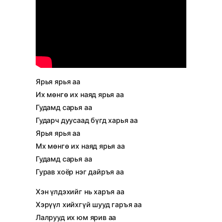
Ярья ярья аа
Их мөнгө их наяд ярья аа
Гудамд сарья аа
Гударч дуусаад бүгд харья аа
Ярья ярья аа
Мх мөнгө их наяд ярья аа
Гудамд сарья аа
Гурав хоёр нэг дайръя аа
Хэн үлдэхийг нь харъя аа
Хэрүүл хийхгүй шууд гаръя аа
Лалрууд их юм ярив аа