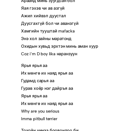
Араанд минь зуугдсан бол
Яая гэхэв чи ав азгүй
Ажил хийвэл дуустал
Дуусгахгүй бол чи аванзгүй
Хамгийн тууштай mafacka
Энэ хол зайны маратонд
Охидын хувьд эрхтэн минь аман хуур
Coz i’m D boy lika наранзуун
Ярья ярья аа
Их мөнгө их наяд ярья аа
Гудамд сарья аа
Гурав хоёр нэг дайръя аа
Ярья ярья аа
Их мөнгө их наяд ярья аа
Why are you serious
Imma pitbull terrier
Тохойн чинээ боовондоо би