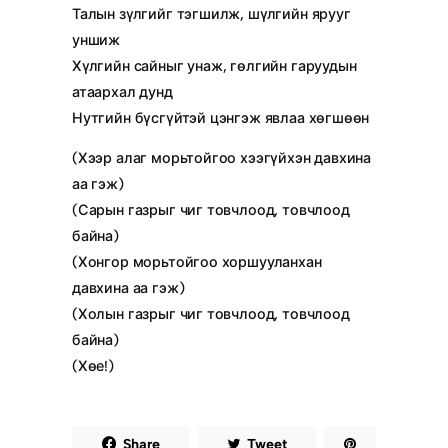
Талын зүлгийг тэгшилж, шүлгийн ярууг
уншиж
Хүлгийн сайныг унаж, гөлгийн гаруудын
атаархал дунд
Нутгийн бүсгүйтэй цэнгэж явлаа хөгшөөн
(Хээр алаг морьтойгоо хээгүйхэн давхина
аа гэж)
(Сарын газрыг чиг товчлоод, товчлоод
байна)
(Хонгор морьтойгоо хоршууланхан
давхина аа гэж)
(Холын газрыг чиг товчлоод, товчлоод
байна)
(Хөе!)
Share
Tweet