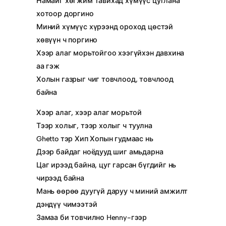
Намайг хөгжим тавихад хүмүүс цуглана
хотоор доргино
Миний хүмүүс хүрээнд ороход цөстэй
хөвүүн ч поргино
Хээр алаг морьтойгоо хээгүйхэн давхина
аа гэж
Холын газрыг чиг товчлоод, товчлоод
байна
Хээр алаг, хээр алаг морьтой
Тээр холыг, тээр холыг ч туулна
Ghetto тэр Хип Хопын гудмаас нь
Дээр байдаг ноёдууд шиг амьдарна
Цаг ирээд байна, цуг гарсан бүгдийг нь
чирээд байна
Мань өөрөө дуугүй даруу ч миний амжилт
дэндүү чимээтэй
Замаа би товчилно Henny-гээр