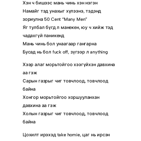
Хэн ч бишээс мань чинь хэн нэгэн
Намайг тэд унахыг хүлээнэ, тэдэнд
зориулна 50 Cent “Many Men”
Яг тулбал бүгд л манекен, юу ч хийж тэд
чадахгүй паникенд
Мань чинь бол унаагаар гангарна
Бусад нь бол fuck off, зүгээр л anything
Хээр алаг морьтойгоо хээгүйхэн давхина
аа гэж
Сарын газрыг чиг товчлоод, товчлоод
байна
Хонгор морьтойгоо хоршууланхан
давхина аа гэж
Холын газрыг чиг товчлоод, товчлоод
байна
Цохилт ирэхэд take homie, цаг нь ирсэн