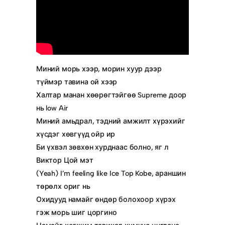
Миний морь хээр, морин хуур дээр
түймэр тавина ой хээр
Халтар манан хөөрөгтэйгөө Supreme доор
нь low Air
Миний амьдрал, тэдний амжилт хүрэхийг
хүсдэг хөвгүүд ойр ир
Би үхвэл зөвхөн хурднаас болно, яг л
Виктор Цой мэт
(Yeah) I’m feeling like Ice Top Kobe, араншин
төрөлх ориг нь
Охидууд намайг өндөр болохоор хүрэх
гэж морь шиг цоргино