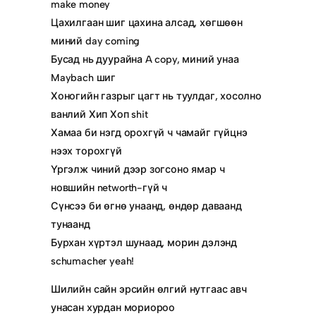
make money
Цахилгаан шиг цахина алсад, хөгшөөн
миний day coming
Бусад нь дуурайна A copy, миний унаа
Maybach шиг
Хоногийн газрыг цагт нь туулдаг, хосолно
ванлий Хип Хоп shit
Хамаа би нэгд орохгүй ч чамайг гүйцнэ
нээх торохгүй
Үргэлж чиний дээр зогсоно ямар ч
новшийн networth-гүй ч
Сүнсээ би өгнө унаанд, өндөр даваанд
тунаанд
Бурхан хүртэл шунаад, морин дэлэнд
schumacher yeah!
Шилийн сайн эрсийн өлгий нутгаас авч
унасан хурдан мориороо