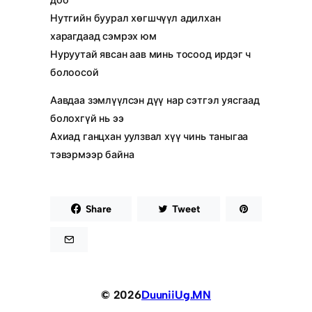
Нутгийн буурал хөгшчүүл адилхан
харагдаад сэмрэх юм
Нуруутай явсан аав минь тосоод ирдэг ч
болоосой
Аавдаа зэмлүүлсэн дүү нар сэтгэл уясгаад
болохгүй нь ээ
Ахиад ганцхан уулзвал хүү чинь таныгаа
тэвэрмээр байна
Share
Tweet
© 2026
DuuniiUg.MN