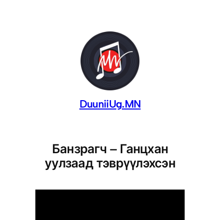
DuuniiUg.MN
Банзрагч – Ганцхан
уулзаад тэврүүлэхсэн