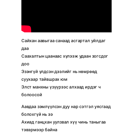
Сайхан аавыгаа санаад асгартал уйлдаг
даа
Саахалтын цаанаас хүлээж удаан зогсдог
доо
Эзэнгүй үлдсэн дээлийг нь нөмрөөд
суухаар тайвшрах юм
Элст манхны үзүүрээс алхаад ирдэг ч
болоосой
Аавдаа зэмлүүлсэн дуу нар сэтгэл уясгаад
болохгүй нь ээ
Ахиад ганцхан уулзвал хүү чинь таныгаа
тэвэрмээр байна