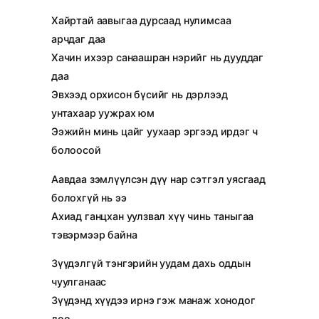
Хайртай аавыгаа дурсаад нулимсаа
арчдаг даа
Хачин ихээр санаашран нэрийг нь дууддаг
даа
Эвхээд орхисон бүсийг нь дэрлээд
унтахаар уужрах юм
Ээжийн минь цайг уухаар эргээд ирдэг ч
болоосой
Аавдаа зэмлүүлсэн дүү нар сэтгэл уясгаад
болохгүй нь ээ
Ахиад ганцхан уулзвал хүү чинь таныгаа
тэвэрмээр байна
Зүүдэлгүй тэнгэрийн уудам дахь оддын
чуулганаас
Зүүдэнд хүүдээ ирнэ гэж манаж хонодог
доо