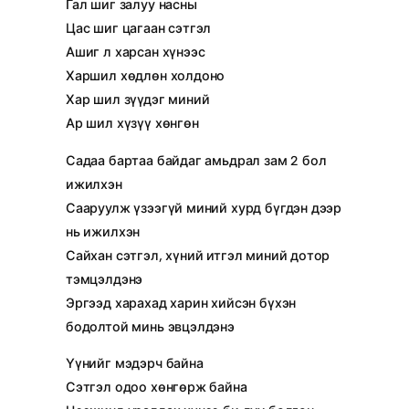
Гал шиг залуу насны
Цас шиг цагаан сэтгэл
Ашиг л харсан хүнээс
Харшил хөдлөн холдоно
Хар шил зүүдэг миний
Ар шил хүзүү хөнгөн
Садаа бартаа байдаг амьдрал зам 2 бол
ижилхэн
Сааруулж үзээгүй миний хурд бүгдэн дээр
нь ижилхэн
Сайхан сэтгэл, хүний итгэл миний дотор
тэмцэлдэнэ
Эргээд харахад харин хийсэн бүхэн
бодолтой минь эвцэлдэнэ
Үүнийг мэдэрч байна
Сэтгэл одоо хөнгөрж байна