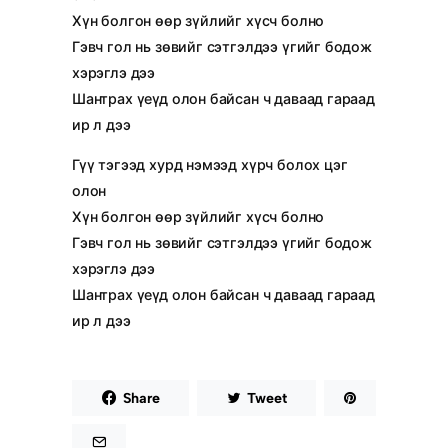
Хүн болгон өөр зүйлийг хүсч болно
Гэвч гол нь зөвийг сэтгэлдээ үгийг бодож
хэрэглэ дээ
Шантрах үеүд олон байсан ч даваад гараад
ир л дээ
Гүү тэгээд хурд нэмээд хүрч болох цэг
олон
Хүн болгон өөр зүйлийг хүсч болно
Гэвч гол нь зөвийг сэтгэлдээ үгийг бодож
хэрэглэ дээ
Шантрах үеүд олон байсан ч даваад гараад
ир л дээ
Share
Tweet