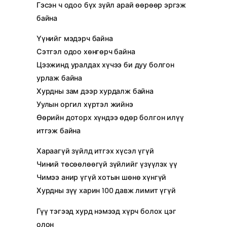
Гэсэн ч одоо бүх зүйл арай өөрөөр эргэж
байна
Үүнийг мэдэрч байна
Сэтгэл одоо хөнгөрч байна
Цээжинд уралдах хүчээ би дуу болгон
урлаж байна
Хурдны зам дээр хурдалж байна
Уулын оргил хүртэл жийнэ
Өөрийн доторх хүндээ өдөр болгон илүү
итгэж байна
Хараагүй зүйлд итгэх хүсэл үгүй
Чиний төсөөлөөгүй зүйлийг үзүүлэх үү
Чимээ анир үгүй хотын шөнө хүнгүй
Хурдны зүү харин 100 давж лимит үгүй
Гүү тэгээд хурд нэмээд хүрч болох цэг
олон