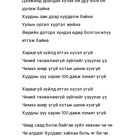
Цээжинд уралдах хүчээ би дуу болгон
урлаж байна
Хурдны зам дээр хурдалж байна
Уулын оргил хүртэл жийнэ
Өөрийн доторх хүндээ өдөр болгон илүү
итгэж байна
Хараагүй зүйлд итгэх хүсэл үгүй
Чиний төсөөлөөгүй зүйлийг үзүүлэх үү
Чимээ анир үгүй хотын шөнө хүнгүй
Хурдны зүү харин 100 давж лимит үгүй
Хараагүй зүйлд итгэх хүсэл үгүй
Чиний төсөөлөөгүй зүйлийг үзүүлэх үү
Чимээ анир үгүй хотын шөнө хүнгүй
Хурдны зүү харин 100 давж лимит үгүй
Чамд саад болж байгаа зүйл зөвхөн чи чи
Чи алдааг бусдаас хайхаа боль яг би чи