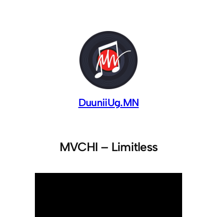
DuuniiUg.MN
MVCHI – Limitless