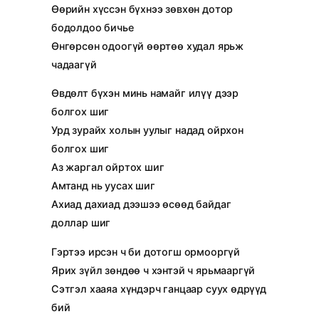
Өөрийн хүссэн бүхнээ зөвхөн дотор
бодолдоо бичье
Өнгөрсөн одоогүй өөртөө худал ярьж
чадаагүй
Өвдөлт бүхэн минь намайг илүү дээр
болгох шиг
Урд зурайх холын уулыг надад ойрхон
болгох шиг
Аз жаргал ойртох шиг
Амтанд нь уусах шиг
Ахиад дахиад дээшээ өсөөд байдаг
доллар шиг
Гэртээ ирсэн ч би дотогш ормооргүй
Ярих зүйл зөндөө ч хэнтэй ч ярьмааргүй
Сэтгэл хааяа хүндэрч ганцаар суух өдрүүд
бий