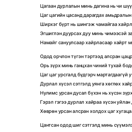
Цагаан дурлалын минь дагина нь чи шү
Цаг цагийн цасанд дарагдах амьдралын
Ширхэг бүрт нь шингэж чамайгаа хайрл
Эгшиглэн дуурсах дуу минь чимээсэй з
Намайг сануулсаар хайрласаар хайрт м
Одод орчлон түгэн тэртээд алсран цац
Орь зүрх минь ганцхан чиний тухай бо
Цаг цаг урсгалд бүдгэрч мартагдаагүй 
Дурлал хүсэл сэтгэлд уянга хөглөх хай
Нулимс урсан дусал бүхэн нь хүсэн зүр
Гэрэл гэгээ дурлал хайраа хүсэн уйлан
Хөврөн урсан алсран холдох цаг хугаца
Цантсан одод шиг сэтгэлд минь сүүмэл