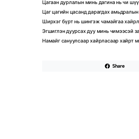
Цагаан дурлалын минь дагина нь чи шү
Цаг цагийн цасанд дарагдах амьдралын
Ширхэг бүрт нь шингэж чамайгаа хайрл
Эгшиглэн дуурсах дуу минь чимээсэй з
Намайг сануулсаар хайрласаар хайрт м
Share