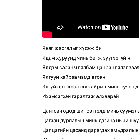
Янаг жаргалыг хүсэж би
Ядам хуруунд чинь бөгж зүүгээгүй ч
Ялдам саран ч гялбам цацран гялалзаа
Ялгуун хайраа чамд өгсөн
Энгүйхэн гэрэлтэх хайрын минь туяан 
Ихэмсэгхэн гэрэлтэж алхаарай
Цантсан одод шиг сэтгэлд минь сүүмэл
Цагаан дурлалын минь дагина нь чи шү
Цаг цагийн цасанд дарагдах амьдралын