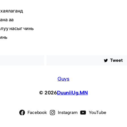
ү
 хаялаганд
ана аа
алуу насыг чинь
инь
Tweet
Guys
© 2026
DuuniiUg.MN
Facebook
Instagram
YouTube