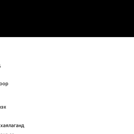
д
доор
зэх
ү
 хаялаганд