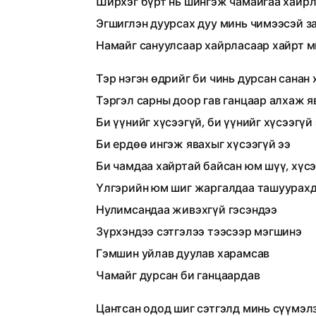
Ширхэг бүрт нь шингэж чамайгаа хайрл
Эгшиглэн дуурсах дуу минь чимээсэй з
Намайг сануулсаар хайрласаар хайрт м
Тэр нэгэн өдрийг би чинь дурсан санан 
Тэргэл сарны доор гав ганцаар алхаж я
Би үүнийг хүсээгүй, би үүнийг хүсээгүй
Би ердөө ингэж явахыг хүсээгүй ээ
Би чамдаа хайртай байсан юм шүү, хүсэ
Үлгэрийн юм шиг жаргалдаа ташуурах
Нулимсандаа живэхгүй гэсэндээ
Зүрхэндээ сэтгэлээ тээсээр мэгшинэ
Гэмшин уйлав дуулав харамсав
Чамайг дурсан би ганцаардав
Цантсан одод шиг сэтгэлд минь сүүмэл