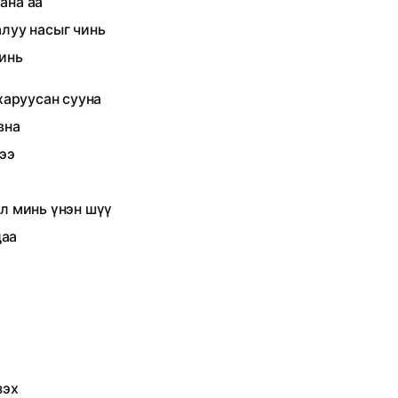
ана аа
алуу насыг чинь
инь
харуусан сууна
вна
 ээ
л минь үнэн шүү
даа
зэх