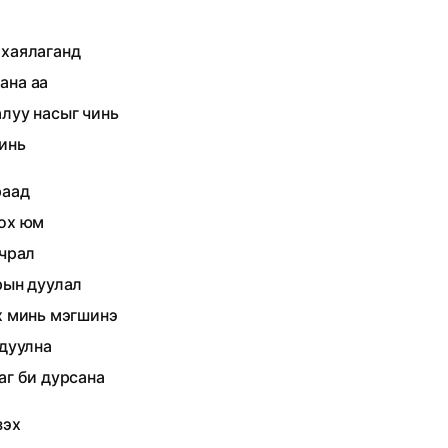
ү
 хаялаганд
ана аа
алуу насыг чинь
инь
раад
дох юм
учрал
рын дуулал
х минь мэгшинэ
 дуулна
аг би дурсана
зэх