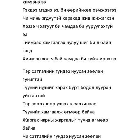
хичээнэ ээ
Гэхдээ мэднэ ээ, би өөрийнхөө хэмжээгээ
Чи минь эгдүүтэй харахад жив жижигхэн
Хэзээ ч хатууг би чамдаа би үүрүүлэхгүй
ээ
Тиймээс хамгаалах чулуу шиг би л байя
гээд
Хичнээн хол ч бай чамдаа би гүйж ирнэ ээ
Тэр сэтгэлийн гүндээ нуусан зөөлөн
гунигтай
Түүний нүдийг харах бүрт бодол дүүрэн
уйтгартай
Тэр зөөлхнөөр үлээх ч салхинаас
Түүнийг хамгаалж өгмөөр байна
Жаргах нарны жаргалыг түүнд өгмөөр
байна
Чи сэтгэлийн гүндээ нуусан зөөлөн