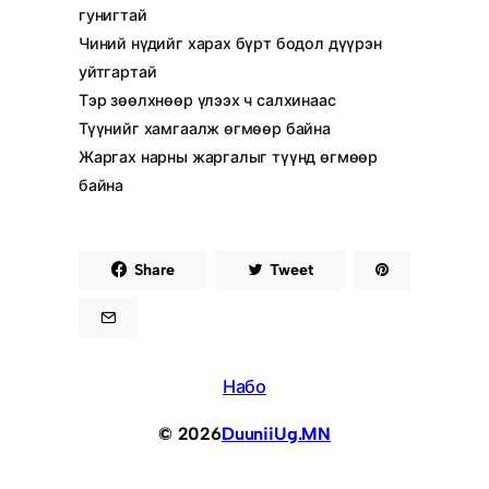
гунигтай
Чиний нүдийг харах бүрт бодол дүүрэн
уйтгартай
Тэр зөөлхнөөр үлээх ч салхинаас
Түүнийг хамгаалж өгмөөр байна
Жаргах нарны жаргалыг түүнд өгмөөр
байна
Share
Tweet
Набо
© 2026
DuuniiUg.MN