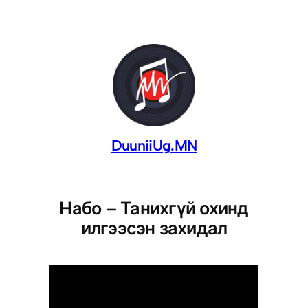
DuuniiUg.MN
Набо – Танихгүй охинд
илгээсэн захидал