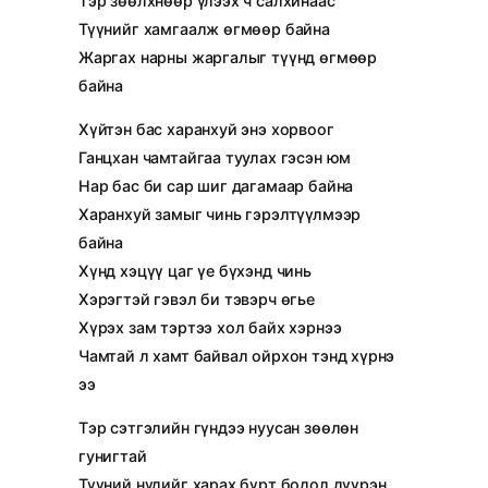
Тэр зөөлхнөөр үлээх ч салхинаас
Түүнийг хамгаалж өгмөөр байна
Жаргах нарны жаргалыг түүнд өгмөөр
байна
Хүйтэн бас харанхуй энэ хорвоог
Ганцхан чамтайгаа туулах гэсэн юм
Нар бас би сар шиг дагамаар байна
Харанхуй замыг чинь гэрэлтүүлмээр
байна
Хүнд хэцүү цаг үе бүхэнд чинь
Хэрэгтэй гэвэл би тэвэрч өгье
Хүрэх зам тэртээ хол байх хэрнээ
Чамтай л хамт байвал ойрхон тэнд хүрнэ
ээ
Тэр сэтгэлийн гүндээ нуусан зөөлөн
гунигтай
Түүний нүдийг харах бүрт бодол дүүрэн