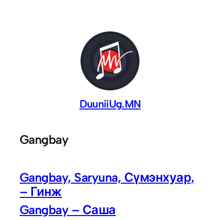
Skip
to
content
DuuniiUg.MN
Gangbay
Gangbay, Saryuna, Сүмэнхуар,
– Гинж
Gangbay – Саша